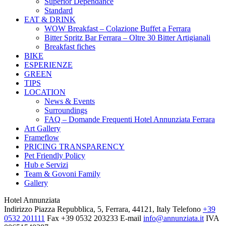
Superior Dependance
Standard
EAT & DRINK
WOW Breakfast – Colazione Buffet a Ferrara
Bitter Spritz Bar Ferrara – Oltre 30 Bitter Artigianali
Breakfast fiches
BIKE
ESPERIENZE
GREEN
TIPS
LOCATION
News & Events
Surroundings
FAQ – Domande Frequenti Hotel Annunziata Ferrara
Art Gallery
Frameflow
PRICING TRANSPARENCY
Pet Friendly Policy
Hub e Servizi
Team & Govoni Family
Gallery
Hotel Annunziata
Indirizzo
Piazza Repubblica, 5, Ferrara, 44121, Italy
Telefono
+39
0532 201111
Fax
+39 0532 203233
E-mail
info@annunziata.it
IVA