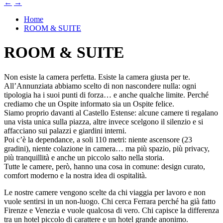
←
→
Home
ROOM & SUITE
ROOM & SUITE
Non esiste la camera perfetta. Esiste la camera giusta per te.
All’Annunziata abbiamo scelto di non nascondere nulla: ogni
tipologia ha i suoi punti di forza… e anche qualche limite. Perché
crediamo che un Ospite informato sia un Ospite felice.
Siamo proprio davanti al Castello Estense: alcune camere ti regalano
una vista unica sulla piazza, altre invece scelgono il silenzio e si
affacciano sui palazzi e giardini interni.
Poi c’è la dependance, a soli 110 metri: niente ascensore (23
gradini), niente colazione in camera… ma più spazio, più privacy,
più tranquillità e anche un piccolo salto nella storia.
Tutte le camere, però, hanno una cosa in comune: design curato,
comfort moderno e la nostra idea di ospitalità.
Le nostre camere vengono scelte da chi viaggia per lavoro e non
vuole sentirsi in un non-luogo. Chi cerca Ferrara perché ha già fatto
Firenze e Venezia e vuole qualcosa di vero. Chi capisce la differenza
tra un hotel piccolo di carattere e un hotel grande anonimo.